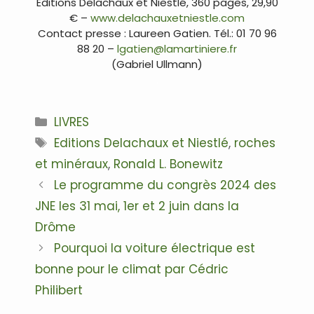
Éditions Delachaux et Niestlé, 360 pages, 29,90
€ –
www.delachauxetniestle.com
Contact presse : Laureen Gatien. Tél.: 01 70 96
88 20 –
lgatien@lamartiniere.fr
(Gabriel Ullmann)
.
Catégories
LIVRES
Étiquettes
Editions Delachaux et Niestlé
,
roches
et minéraux
,
Ronald L. Bonewitz
Navigation
Le programme du congrès 2024 des
des
JNE les 31 mai, 1er et 2 juin dans la
articles
Drôme
Pourquoi la voiture électrique est
bonne pour le climat par Cédric
Philibert