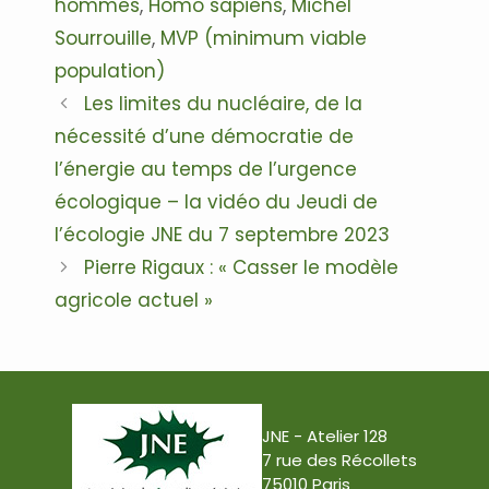
hommes
,
Homo sapiens
,
Michel
Sourrouille
,
MVP (minimum viable
population)
Navigation
Les limites du nucléaire, de la
des
nécessité d’une démocratie de
articles
l’énergie au temps de l’urgence
écologique – la vidéo du Jeudi de
l’écologie JNE du 7 septembre 2023
Pierre Rigaux : « Casser le modèle
agricole actuel »
JNE - Atelier 128
7 rue des Récollets
75010 Paris