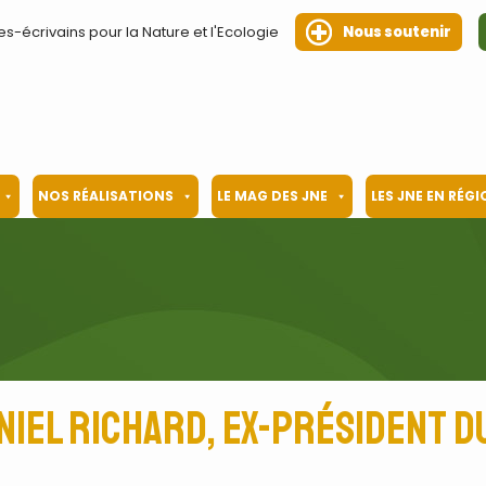
es-écrivains pour la Nature et l'Ecologie
Nous soutenir
NOS RÉALISATIONS
LE MAG DES JNE
LES JNE EN RÉG
niel Richard, ex-président 