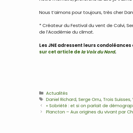
Nous t’aimons pour toujours, très cher Dani
* Créateur du Festival du vent de Calvi, Se
de l’Académie du climat.
Les JNE adressent leurs condoléances à 
sur cet article de
la Voix du Nord
.
Catégories
Actualités
Étiquettes
Daniel Richard
,
Serge Orru
,
Trois Suisses
,
Navigation
« Sobriété : et si on parlait de démograph
des
Plancton – Aux origines du vivant par Ch
articles