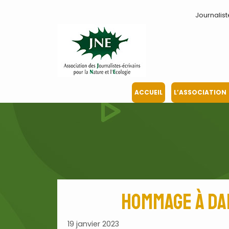
Aller
Journalist
au
contenu
ACCUEIL
L’ASSOCIATION
Hommage à Da
19 janvier 2023