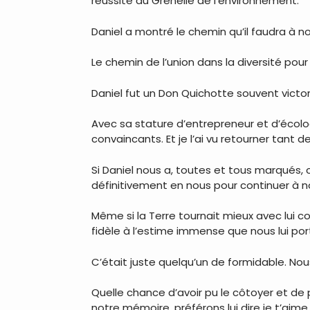
réussite du Grenelle de l’environnement.
Daniel a montré le chemin qu’il faudra à n
Le chemin de l’union dans la diversité pour
Daniel fut un Don Quichotte souvent victori
Avec sa stature d’entrepreneur et d’écolog
convaincants. Et je l’ai vu retourner tant de
Si Daniel nous a, toutes et tous marqués,
définitivement en nous pour continuer à no
Même si la Terre tournait mieux avec lui c
fidèle à l’estime immense que nous lui porton
C’était juste quelqu’un de formidable. Nous
Quelle chance d’avoir pu le côtoyer et de p
notre mémoire, préférons lui dire je t’aime