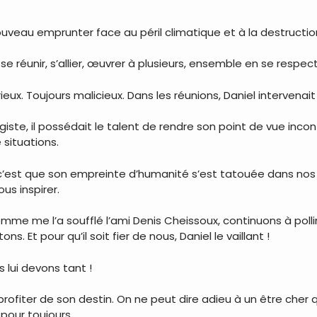
ouveau emprunter face au péril climatique et à la destructio
 se réunir, s’allier, œuvrer à plusieurs, ensemble en se respe
eux. Toujours malicieux. Dans les réunions, Daniel intervenait
iste, il possédait le talent de rendre son point de vue inc
 situations.
 c’est que son empreinte d’humanité s’est tatouée dans nos 
us inspirer.
omme me l’a soufflé l’ami Denis Cheissoux, continuons à poll
s. Et pour qu’il soit fier de nous, Daniel le vaillant !
 lui devons tant !
rofiter de son destin. On ne peut dire adieu à un être cher q
 pour toujours.