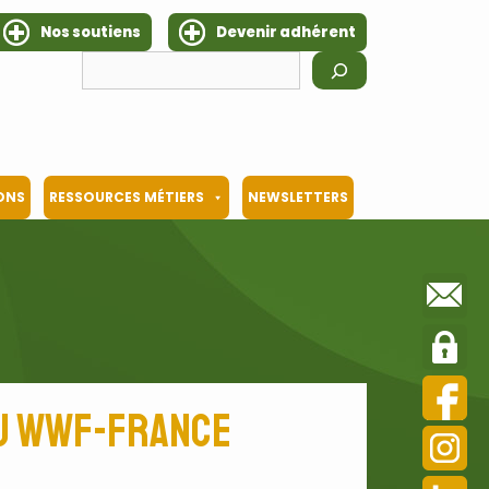
Nos soutiens
Devenir adhérent
Rechercher
IONS
RESSOURCES MÉTIERS
NEWSLETTERS
du WWF-France