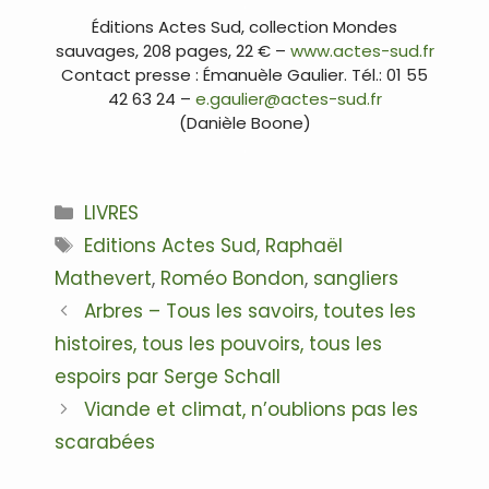
.
Éditions Actes Sud, collection Mondes
sauvages, 208 pages, 22 € –
www.actes-sud.fr
Contact presse : Émanuèle Gaulier. Tél.: 01 55
42 63 24 –
e.gaulier@actes-sud.fr
(Danièle Boone)
.
Catégories
LIVRES
Étiquettes
Editions Actes Sud
,
Raphaël
Mathevert
,
Roméo Bondon
,
sangliers
Navigation
Arbres – Tous les savoirs, toutes les
des
histoires, tous les pouvoirs, tous les
articles
espoirs par Serge Schall
Viande et climat, n’oublions pas les
scarabées