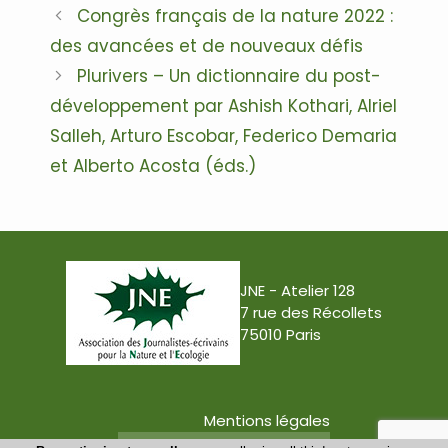
Navigation
Congrès français de la nature 2022 :
des
des avancées et de nouveaux défis
articles
Plurivers – Un dictionnaire du post-
développement par Ashish Kothari, Alriel
Salleh, Arturo Escobar, Federico Demaria
et Alberto Acosta (éds.)
JNE - Atelier 128
7 rue des Récollets
75010 Paris
Mentions légales
Conception : Tabula Rasa