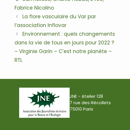
Fabrice Nicolino
Navigation
La flore vasculaire du Var par
des
l’association Inflovar
articles
Environnement : quels changements
dans la vie de tous en jours pour 2022 ?
– Virginie Garin – C’est notre planète –
RTL
JNE - Atelier 128
7 rue des Récollets
75010 Paris