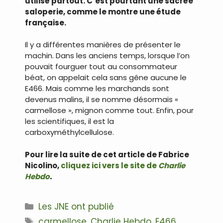
utilisé partout. C’est pourtant une sacrée
saloperie, comme le montre une étude
française.
Il y a différentes manières de présenter le
machin. Dans les anciens temps, lorsque l’on
pouvait fourguer tout au consommateur
béat, on appelait cela sans gêne aucune le
E466. Mais comme les marchands sont
devenus malins, il se nomme désormais «
carmellose », mignon comme tout. Enfin, pour
les scientifiques, il est la
carboxyméthylcellulose.
Pour lire la suite de cet article de Fabrice
Nicolino,
cliquez ici vers le site de
Charlie
Hebdo
.
Catégories
Les JNE ont publié
Étiquettes
carmellose
,
Charlie Hebdo
,
E466
,