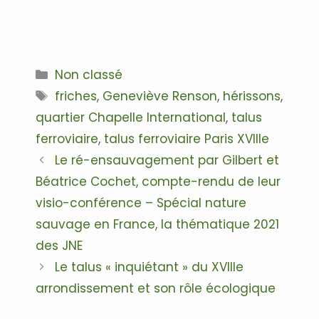
…
Catégories
Non classé
Étiquettes
friches
,
Geneviève Renson
,
hérissons
,
quartier Chapelle International
,
talus
ferroviaire
,
talus ferroviaire Paris XVIIIe
Navigation
Le ré-ensauvagement par Gilbert et
des
Béatrice Cochet, compte-rendu de leur
articles
visio-conférence – Spécial nature
sauvage en France, la thématique 2021
des JNE
Le talus « inquiétant » du XVIIIe
arrondissement et son rôle écologique