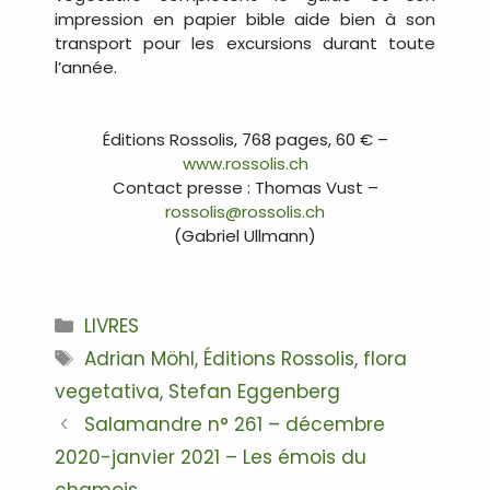
impression en papier bible aide bien à son
transport pour les excursions durant toute
l’année.
…
Éditions Rossolis, 768 pages, 60 € –
www.rossolis.ch
Contact presse : Thomas Vust –
rossolis@rossolis.ch
(Gabriel Ullmann)
…
Catégories
LIVRES
Étiquettes
Adrian Möhl
,
Éditions Rossolis
,
flora
vegetativa
,
Stefan Eggenberg
Navigation
Salamandre n° 261 – décembre
des
2020-janvier 2021 – Les émois du
articles