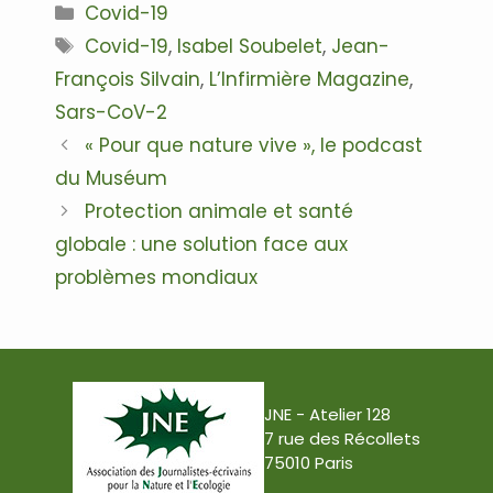
Catégories
Covid-19
Étiquettes
Covid-19
,
Isabel Soubelet
,
Jean-
François Silvain
,
L’Infirmière Magazine
,
Sars-CoV-2
Navigation
« Pour que nature vive », le podcast
des
du Muséum
articles
Protection animale et santé
globale : une solution face aux
problèmes mondiaux
JNE - Atelier 128
7 rue des Récollets
75010 Paris