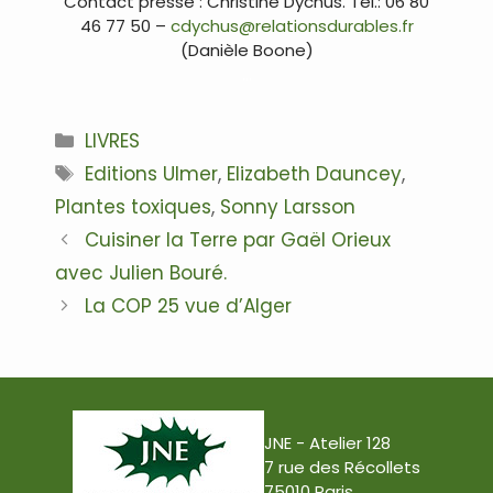
Contact presse : Christine Dychus. Tél.: 06 80
46 77 50 –
cdychus@relationsdurables.fr
(Danièle Boone)
…
Catégories
LIVRES
Étiquettes
Editions Ulmer
,
Elizabeth Dauncey
,
Plantes toxiques
,
Sonny Larsson
Navigation
Cuisiner la Terre par Gaël Orieux
des
avec Julien Bouré.
articles
La COP 25 vue d’Alger
JNE - Atelier 128
7 rue des Récollets
75010 Paris