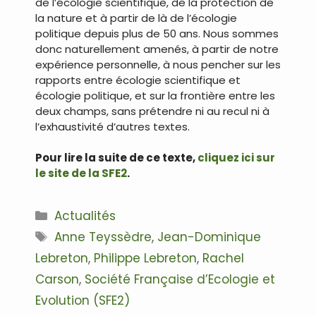
de l’écologie scientifique, de la protection de
la nature et à partir de là de l’écologie
politique depuis plus de 50 ans. Nous sommes
donc naturellement amenés, à partir de notre
expérience personnelle, à nous pencher sur les
rapports entre écologie scientifique et
écologie politique, et sur la frontière entre les
deux champs, sans prétendre ni au recul ni à
l’exhaustivité d’autres textes.
Pour lire la suite de ce texte,
cliquez ici sur
le site de la SFE2
.
Catégories
Actualités
Étiquettes
Anne Teyssèdre
,
Jean-Dominique
Lebreton
,
Philippe Lebreton
,
Rachel
Carson
,
Société Française d’Ecologie et
Evolution (SFE2)