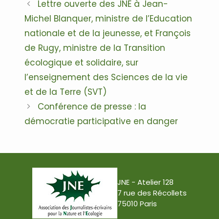
Navigation
Lettre ouverte des JNE à Jean-
des
Michel Blanquer, ministre de l’Education
articles
nationale et de la jeunesse, et François
de Rugy, ministre de la Transition
écologique et solidaire, sur
l’enseignement des Sciences de la vie
et de la Terre (SVT)
Conférence de presse : la
démocratie participative en danger
JNE - Atelier 128
7 rue des Récollets
75010 Paris