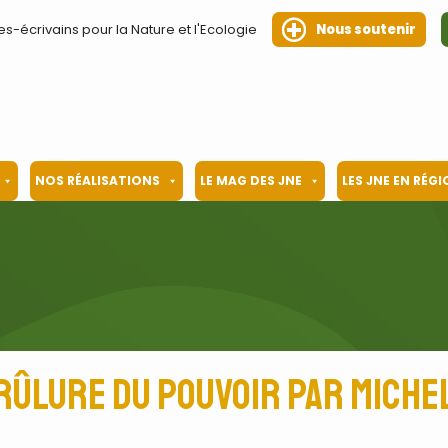
es-écrivains pour la Nature et l'Ecologie
Nous soutenir
NOS RÉALISATIONS
LE MAG DES JNE
LES JNE EN RÉG
brûlure du pouvoir par Miche