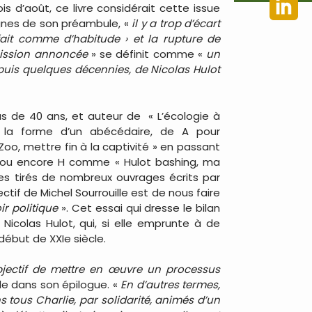
s d’août, ce livre considérait cette issue
ignes de son préambule, «
il y a trop d’écart
fait comme d’habitude › et la rupture de
ission annoncée
» se définit comme «
un
puis quelques décennies, de Nicolas Hulot
plus de 40 ans, et auteur de
« L’écologie à
us la forme d’un abécédaire, de A pour
 Zoo, mettre fin à la captivité » en passant
 ou encore H comme « Hulot bashing, ma
es tirés de nombreux ouvrages écrits par
ectif de Michel Sourrouille est de nous faire
r politique
». Cet essai qui dresse le bilan
icolas Hulot, qui, si elle emprunte à de
début de XXIe siècle.
’objectif de mettre en œuvre un processus
ille dans son épilogue. «
En d’autres termes,
 tous Charlie, par solidarité, animés d’un