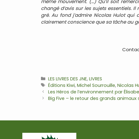
même mouvement. (…) Qu’il soit remercié
changé d’avis sur les sujets essentiels. Il
gré. Au fond j’admire Nicolas Hulot qui 
clairement conscience que sa tâche au go
Contact
Catégories
LES LIVRES DES JNE
,
LIVRES
Étiquettes
Éditions Kiwi
,
Michel Sourrouille
,
Nicolas H
Navigation
Les Héros de l’environnement par Élisabe
des
Big Five – le retour des grands animaux
articles