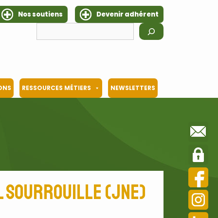
Nos soutiens
Devenir adhérent
Rechercher
IONS
RESSOURCES MÉTIERS
NEWSLETTERS
l Sourrouille (JNE)