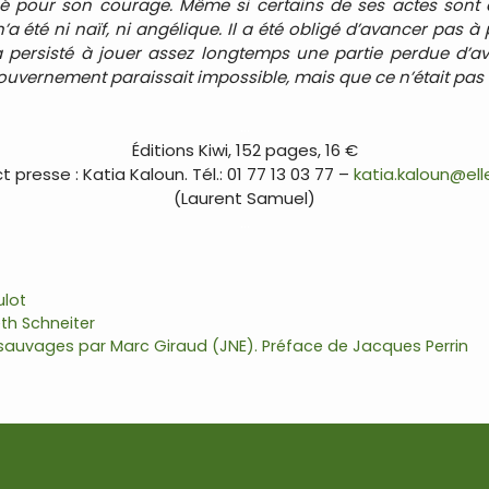
 pour son courage. Même si certains de ses actes sont à
 n’a été ni naïf, ni angélique. Il a été obligé d’avancer pas à
a persisté à jouer assez longtemps une partie perdue d’ava
uvernement paraissait impossible, mais que ce n’était pas 
…
Éditions Kiwi, 152 pages, 16 €
 presse : Katia Kaloun. Tél.: 01 77 13 03 77 –
katia.kaloun@ell
(Laurent Samuel)
…
ulot
th Schneiter
 sauvages par Marc Giraud (JNE). Préface de Jacques Perrin