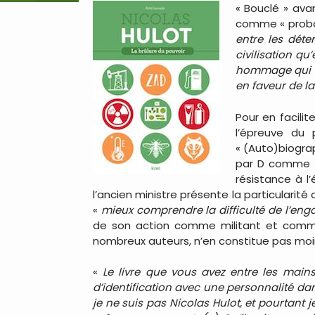
« Bouclé » avan
comme « probab
entre les déte
civilisation qu
hommage qui se
en faveur de l
Pour en facilit
l’épreuve du 
« (Auto)biograp
par D comme «
résistance à l
l’ancien ministre présente la particularité 
«
mieux comprendre la difficulté de l’eng
de son action comme militant et comme m
nombreux auteurs, n’en constitue pas moin
«
Le livre que vous avez entre les mains
d’identification avec une personnalité da
je ne suis pas Nicolas Hulot, et pourtant