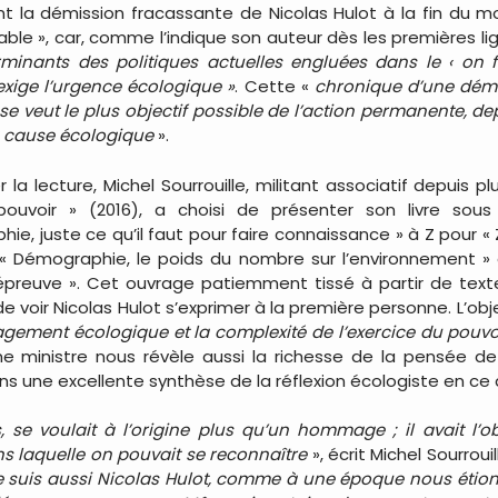
t la démission fracassante de Nicolas Hulot à la fin du moi
le », car, comme l’indique son auteur dès les premières l
rminants des politiques actuelles engluées dans le ‹ on 
’exige l’urgence écologique »
. Cette «
chronique d’une dém
 veut le plus objectif possible de l’action permanente, de
a cause écologique
».
er la lecture, Michel Sourrouille, militant associatif depuis 
pouvoir » (2016), a choisi de présenter son livre so
hie, juste ce qu’il faut pour faire connaissance » à Z pour «
 Démographie, le poids du nombre sur l’environnement »
’épreuve ». Cet ouvrage patiemment tissé à partir de text
de voir Nicolas Hulot s’exprimer à la première personne. L’obj
agement écologique et la complexité de l’exercice du pouvoi
inistre nous révèle aussi la richesse de la pensée de N
s une excellente synthèse de la réflexion écologiste en ce 
, se voulait à l’origine plus qu’un hommage ; il avait l
ns laquelle on pouvait se reconnaître
», écrit Michel Sourrou
 je suis aussi Nicolas Hulot, comme à une époque nous étions