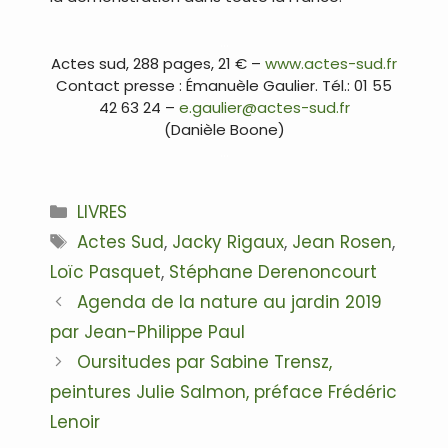
…
Actes sud, 288 pages, 21 € –
www.actes-sud.fr
Contact presse : Émanuèle Gaulier. Tél.: 01 55
42 63 24 –
e.gaulier@actes-sud.fr
(Danièle Boone)
…
Catégories
LIVRES
Étiquettes
Actes Sud
,
Jacky Rigaux
,
Jean Rosen
,
Loïc Pasquet
,
Stéphane Derenoncourt
Navigation
Agenda de la nature au jardin 2019
des
par Jean-Philippe Paul
articles
Oursitudes par Sabine Trensz,
peintures Julie Salmon, préface Frédéric
Lenoir