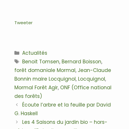
.
Tweeter
.
Catégories
Actualités
Étiquettes
Benoit Tomsen
,
Bernard Boisson
,
forêt domaniale Mormal
,
Jean-Claude
Bonnin maire Locquignol
,
Locquignol
,
Mormal Forêt Agir
,
ONF (Office national
des forêts)
Navigation
Écoute l’arbre et la feuille par David
des
G. Haskell
articles
Les 4 Saisons du jardin bio – hors-