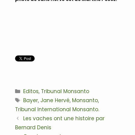
.
.
.
Catégories
Editos
,
Tribunal Monsanto
Étiquettes
Bayer
,
Jane Hervé
,
Monsanto
,
Tribunal International Monsanto.
Navigation
Les vaches ont une histoire par
des
Bernard Denis
articles