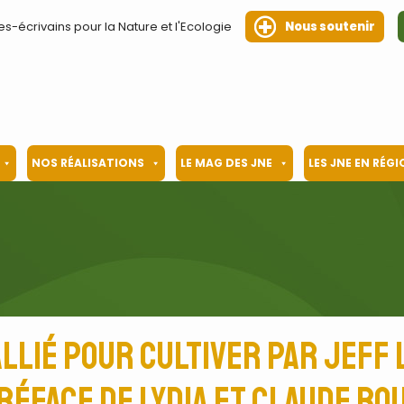
es-écrivains pour la Nature et l'Ecologie
Nous soutenir
NOS RÉALISATIONS
LE MAG DES JNE
LES JNE EN RÉG
 allié pour cultiver par Jeff
réface de Lydia et Claude B