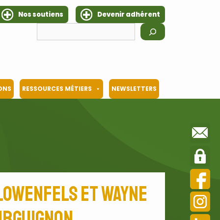
Nos soutiens
Devenir adhérent
Rechercher
IONS
RESSOURCES MÉTIERS
NEWSLETTERS
 Lowenfels et Wayne
ourguignon