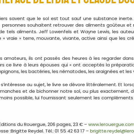
niers savent que le sol est tout sauf une substance inerte
e personnes souhaitent retrouver des aliments goûteux et ri
de tels aliments. Jeff Lowenfels et Wayne Lewis, les aute
 « vraie » terre, mouvante, vivante, active ainsi que les cré
es amateurs, ils ont passés des heures à les regarder dans
urs ce livre à leurs épouses qui « ont acceptés la préparat
pignons, les bactéries, les nématodes, les araignées et les v
s’intéresse au sujet, le livre se dévore littéralement. Et lors
 manches et de bichonner notre sol, ou plus exactement, de 
moins possible, lui fournissant seulement les compléments al
…
Éditions du Rouergue, 206 pages, 23 € –
www.lerouergue.co
se :Brigitte Reydel. Tél.: 01 55 42 63 17 –
brigitte.reydel@le