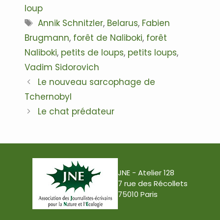
loup
Étiquettes
Annik Schnitzler
,
Belarus
,
Fabien
Brugmann
,
forêt de Naliboki
,
forêt
Naliboki
,
petits de loups
,
petits loups
,
Vadim Sidorovich
Navigation
Le nouveau sarcophage de
des
Tchernobyl
articles
Le chat prédateur
JNE - Atelier 128
7 rue des Récollets
75010 Paris