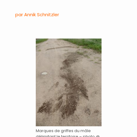
.
par Annik Schnitzler
.
Marques de griffes du mâle
délimitant le territoire – photo @