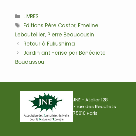
Catégories
LIVRES
Étiquettes
Editions Père Castor
,
Emeline
Lebouteiller
,
Pierre Beaucousin
Navigation
Retour à Fukushima
des
Jardin anti-crise par Bénédicte
articles
Boudassou
JNE - Atelier 128
7 rue des Récollets
75010 Paris