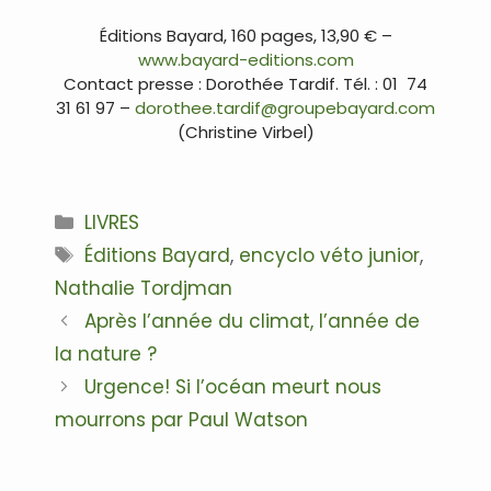
…
Éditions Bayard, 160 pages, 13,90 € –
www.bayard-editions.com
Contact presse : Dorothée Tardif. Tél. : 01 74
31 61 97 –
dorothee.tardif@groupebayard.com
(Christine Virbel)
…
Catégories
LIVRES
Étiquettes
Éditions Bayard
,
encyclo véto junior
,
Nathalie Tordjman
Navigation
Après l’année du climat, l’année de
des
la nature ?
articles
Urgence! Si l’océan meurt nous
mourrons par Paul Watson