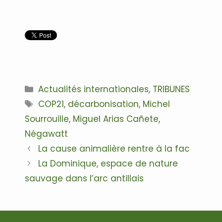
Catégories
Actualités internationales
,
TRIBUNES
Étiquettes
COP21
,
décarbonisation
,
Michel
Sourrouille
,
Miguel Arias Cañete
,
Négawatt
Navigation
La cause animalière rentre à la fac
des
La Dominique, espace de nature
articles
sauvage dans l’arc antillais