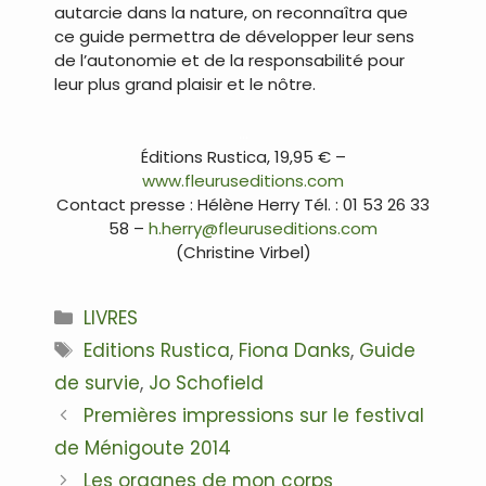
autarcie dans la nature, on reconnaîtra que
ce guide permettra de développer leur sens
de l’autonomie et de la responsabilité pour
leur plus grand plaisir et le nôtre.
…
Éditions Rustica, 19,95 € –
www.fleuruseditions.com
Contact presse : Hélène Herry Tél. : 01 53 26 33
58 –
h.herry@fleuruseditions.com
(Christine Virbel)
Catégories
LIVRES
Étiquettes
Editions Rustica
,
Fiona Danks
,
Guide
de survie
,
Jo Schofield
Navigation
Premières impressions sur le festival
des
de Ménigoute 2014
articles
Les organes de mon corps