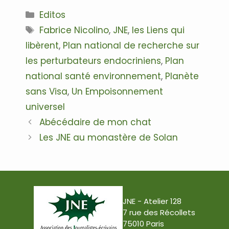
Catégories
Editos
Étiquettes
Fabrice Nicolino
,
JNE
,
les Liens qui
libèrent
,
Plan national de recherche sur
les perturbateurs endocriniens
,
Plan
national santé environnement
,
Planète
sans Visa
,
Un Empoisonnement
universel
Navigation
Abécédaire de mon chat
des
Les JNE au monastère de Solan
articles
JNE - Atelier 128
7 rue des Récollets
75010 Paris