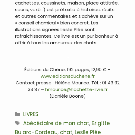
cachettes, coussinets, maison, place attitrée,
souris, vexé…) est prétexte à histoires, récits
et autres commentaires et s’achève sur un
« conseil chamical » bien concret. Les
illustrations signées Leslie Plée sont
rafraîchissantes. Ce livre est un pur bonheur à
offrir à tous les amoureux des chats.
…
…
Éditions du Chêne, 192 pages, 12,90 € –
www.editionsduchene.fr
Contact presse : Hélène Maurice. Tél. : 01 43 92
33 87 –
hmaurice@hachette-livre.fr
(Danièle Boone)
Catégories
LIVRES
Étiquettes
Abécédaire de mon chat
,
Brigitte
Bulard-Cordeau
,
chat
,
Leslie Plée