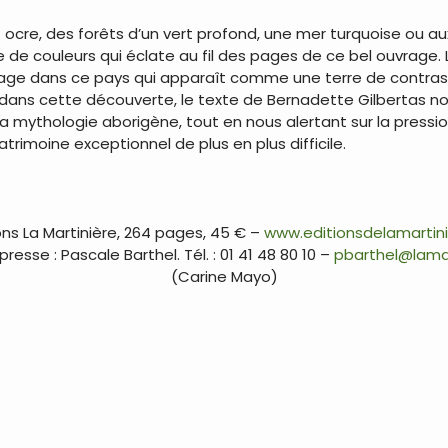
 ocre, des forêts d’un vert profond, une mer turquoise ou au
de couleurs qui éclate au fil des pages de ce bel ouvrage. 
yage dans ce pays qui apparaît comme une terre de contra
ns cette découverte, le texte de Bernadette Gilbertas nou
a mythologie aborigène, tout en nous alertant sur la pressi
rimoine exceptionnel de plus en plus difficile.
…
…
ons La Martinière, 264 pages, 45 € –
www.editionsdelamartini
resse : Pascale Barthel. Tél. : 01 41 48 80 10 –
pbarthel@lamar
(Carine Mayo)