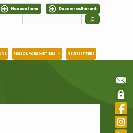
Nos soutiens
Devenir adhérent
Rechercher
IONS
RESSOURCES MÉTIERS
NEWSLETTERS