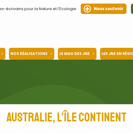
es-écrivains pour la Nature et l'Ecologie
Nous soutenir
NOS RÉALISATIONS
LE MAG DES JNE
LES JNE EN RÉG
Australie, l’île continent