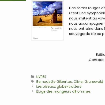
…
Des terres rouges et
C’est une symphonie 
nous invitent au vo
nous accompagner da
nous entraîne dans l
sauvegarde de ce pat
Éditi
Contact p
Catégories
LIVRES
Étiquettes
Bernadette Gilbertas
,
Olivier Grunewald
Navigation
Les oiseaux globe-trotters
des
Éloge des mangeurs d’hommes
articles