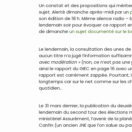
Un constat et des propositions qui mériten
sujet. Alerté dimanche après-midi par un
p
son édition de 18 h. Même silence radio – b
lendemain soir pour évoquer ce rapport en 
de dimanche
un sujet documenté sur le 
Le lendemain, la consultation des unes de 
aucun titre n’a jugé l’information suffis
avec modération »
(non, ce n’est pas une 
ainsi le rapport du GIEC en page 16 avec u
rapport est carrément zappée. Pourtant, le 
longtemps car sur le net comme sur les cha
quotidien…
Le 31 mars dernier, la publication du deux
lendemain du second tour des élections mun
ministériel Assurément, l’avenir de la plan
Canfin (un ancien JNE que l’on salue au pa