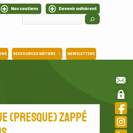
Nos soutiens
Devenir adhérent
Rechercher
IONS
RESSOURCES MÉTIERS
NEWSLETTERS
ue (presque) zappé
is