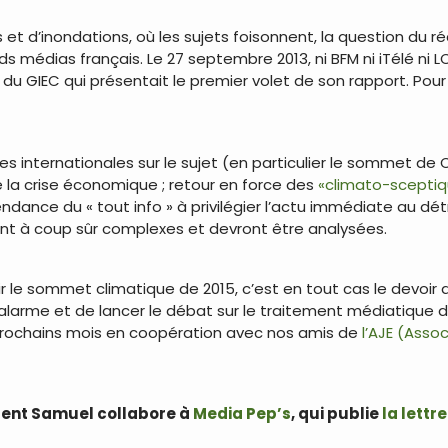
et d’inondations, où les sujets foisonnent, la question du r
s médias français. Le 27 septembre 2013, ni BFM ni iTélé ni L
u GIEC qui présentait le premier volet de son rapport. Pour la
s internationales sur le sujet (en particulier le sommet de 
e la crise économique ; retour en force des
«climato-sceptiq
tendance du « tout info » à privilégier l’actu immédiate au 
sont à coup sûr complexes et devront être analysées.
r le sommet climatique de 2015, c’est en tout cas le devoir d
alarme et de lancer le débat sur le traitement médiatique d
 prochains mois en coopération avec nos amis de
l’AJE (Asso
rent Samuel collabore à
Media Pep’s
, qui publie
la lettr