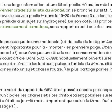
t une large information et un débat public. Hélas, les média
remier article sur le site du
Monde,
on se branche sur BFM TV
ravo, le service public !- dans le 19-20 de France 3 et dans le
prélude à un sujet sur l’hydrogène). De son côté, TF1 profite
bouleversement climatique
, sans rapport direct toutefois av
la presse quotidienne nationale (et de celle de la région Aqu
amment importante pour la « monter » en première page.
Libér
parodie !) pour évoquer une étude sur la consommation de s
n court article. Dans
Sud-Ouest
, habituellement ouvert sur l
sujet intéresse les lecteurs, puisque l’article du
Monde
cité
înes info un sujet chasse l’autre…) le plus partagé par les 
ième volet du rapport du GIEC était passée encore plus inap
icipales, les chaînes et sites d’info étaient polarisés sur
ète était ce jour-là moins important que celui de Mmes Duflot
ssage ! )…