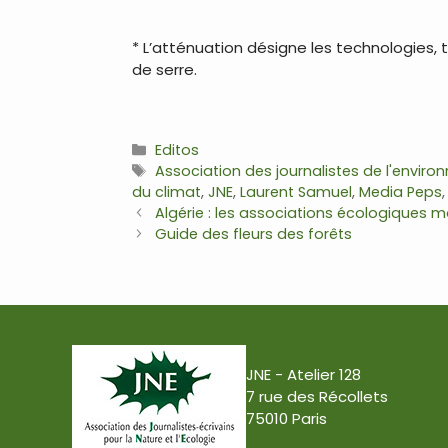
.
* L’atténuation désigne les technologies
de serre.
.
Catégories
Editos
Étiquettes
Association des journalistes de l'envir
du climat
,
JNE
,
Laurent Samuel
,
Media Peps
Navigation
Algérie : les associations écologiques m
des
Guide des fleurs des forêts
articles
JNE - Atelier 128
7 rue des Récollets
75010 Paris