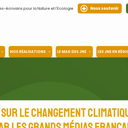
es-écrivains pour la Nature et l'Ecologie
Nous soutenir
NOS RÉALISATIONS
LE MAG DES JNE
LES JNE EN RÉG
C sur le changement climatiq
ar les grands médias frança