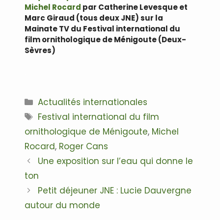
Michel Rocard
par Catherine Levesque et
Marc Giraud (tous deux JNE) sur la
Mainate TV du Festival international du
film ornithologique de Ménigoute (Deux-
Sèvres)
.
Catégories
Actualités internationales
Étiquettes
Festival international du film
ornithologique de Ménigoute
,
Michel
Rocard
,
Roger Cans
Navigation
Une exposition sur l’eau qui donne le
des
ton
articles
Petit déjeuner JNE : Lucie Dauvergne
autour du monde