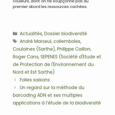
couleurs, dont on ne soupçonne pas au
premier abord les ressources cachées.
.
Catégories
Actualités
,
Dossier biodiversité
Étiquettes
André Marseul
,
collemboles
,
Coulaines (Sarthe)
,
Philippe Caillon
,
Roger Cans
,
SEPENES (Société d'Etude et
de Protection de l'Environnement du
Nord et Est Sarthe)
Navigation
Folles saisons
des
Un regard sur la méthode du
articles
barcoding ADN et ses multiples
applications à l’étude de la biodiversité