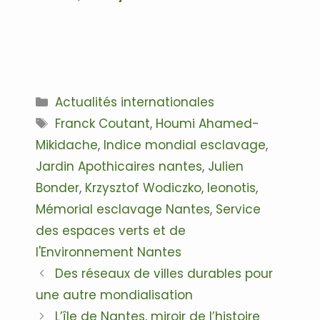
.
Catégories
Actualités internationales
Étiquettes
Franck Coutant
,
Houmi Ahamed-
Mikidache
,
Indice mondial esclavage
,
Jardin Apothicaires nantes
,
Julien
Bonder
,
Krzysztof Wodiczko
,
leonotis
,
Mémorial esclavage Nantes
,
Service
des espaces verts et de
l'Environnement Nantes
Navigation
Des réseaux de villes durables pour
des
une autre mondialisation
articles
L’île de Nantes, miroir de l’histoire