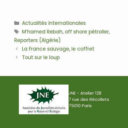
.
Catégories
Actualités internationales
Étiquettes
M’hamed Rebah
,
off shore pétrolier
,
Reporters (Algérie)
Navigation
La France sauvage, le coffret
des
Tout sur le loup
articles
JNE - Atelier 128
7 rue des Récollets
75010 Paris