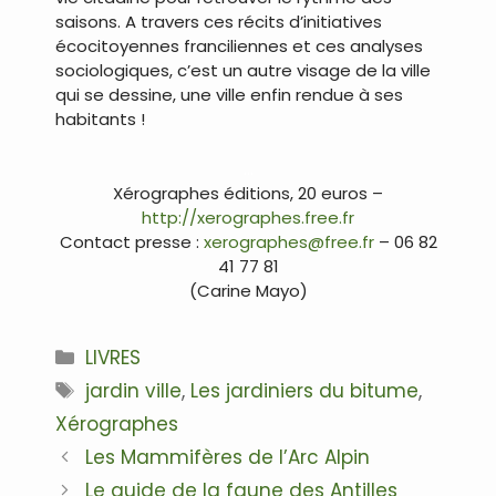
saisons. A travers ces récits d’initiatives
écocitoyennes franciliennes et ces analyses
sociologiques, c’est un autre visage de la ville
qui se dessine, une ville enfin rendue à ses
habitants !
…
Xérographes éditions, 20 euros –
http://xerographes.free.fr
Contact presse :
xerographes@free.fr
– 06 82
41 77 81
(Carine Mayo)
Catégories
LIVRES
Étiquettes
jardin ville
,
Les jardiniers du bitume
,
Xérographes
Navigation
Les Mammifères de l’Arc Alpin
des
Le guide de la faune des Antilles