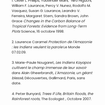
1. Oliver L. Phillips, Yadvinder Malhi, *Niro Higuchi,
William F. Laurance, Percy V. Nunez, Rodolfo M.
Vasquez, Susan G. Laurance, Leandro V.
Ferreira, Margaret Stern, Sandra Brown, John
Grace
Changes in the Carbon Balance of
Tropical Forests: Evidence from Long-Term
Plots
Science, 16 octobre 1998.
2. Laurence Caramel
Protection de l’Amazonie
: les Indiens veulent la parole
Le Monde
07.02.09.
3. Marie-Paule Nougaret,
Les Indiens Kayapos
cultivent le champ immense de leur savoir
dans Alain Gheerbrandt,
L’Amazonie, un géant
blessé
, Découvertes, Gallimard, Paris, sans
date.
4. Peter Bunyard,
Trees if Life, Britain floods, the
Rainforest roots
, The Ecologist , Octobre 2007.