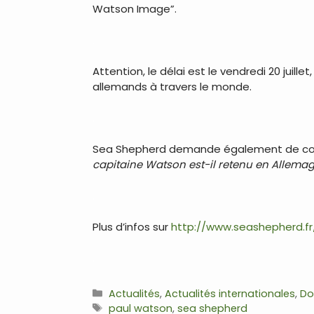
Watson Image”.
.
Attention, le délai est le vendredi 20 jui
allemands à travers le monde.
.
Sea Shepherd demande également de conta
capitaine Watson est-il retenu en Allemag
.
Plus d’infos sur
http://www.seashepherd.fr
.
Catégories
Actualités
,
Actualités internationales
,
Do
Étiquettes
paul watson
,
sea shepherd