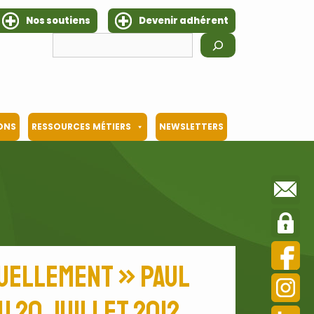
Nos soutiens
Devenir adhérent
Rechercher
IONS
RESSOURCES MÉTIERS
NEWSLETTERS
suellement » Paul
u 20 juillet 2012