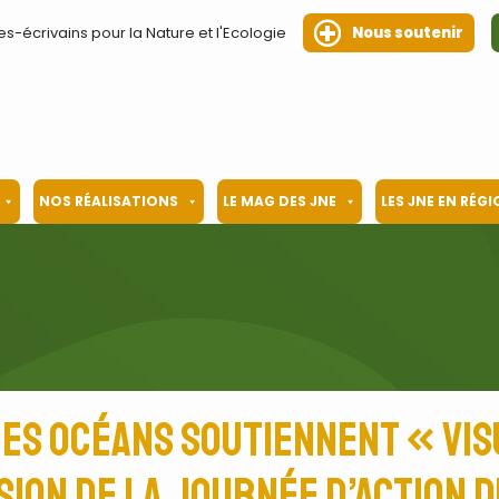
es-écrivains pour la Nature et l'Ecologie
Nous soutenir
NOS RÉALISATIONS
LE MAG DES JNE
LES JNE EN RÉG
es océans soutiennent « vi
ion de la journée d’action d