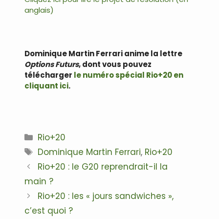
anglais)
Dominique Martin Ferrari anime la lettre
Options Futurs
, dont vous pouvez
télécharger
le numéro spécial Rio+20 en
cliquant ici
.
.
Catégories
Rio+20
Étiquettes
Dominique Martin Ferrari
,
Rio+20
Navigation
Rio+20 : le G20 reprendrait-il la
des
main ?
articles
Rio+20 : les « jours sandwiches »,
c’est quoi ?