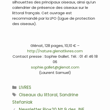
silhouettes des principaux oiseaux, ainsi qu’un
calendrier de présence des oiseaux sur le
littoral français. Cet ouvrage est
recommandé par la LPO (Ligue de protection
des oiseaux).
…
Glénat, 128 pages, 10,10 € –
http://nature.glenatlivres.com
Contact presse : Sophie Gallet. Tél. : 01 41 46 18
06
sophie.gallet@glenat.com
(Laurent Samuel)
Catégories
LIVRES
Étiquettes
Oiseaux du littoral
,
Sandrine
Stefaniak
Navigation
Newsletter Rio+20 N° 9 des JNE