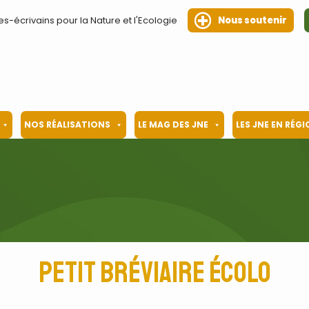
es-écrivains pour la Nature et l'Ecologie
Nous soutenir
NOS RÉALISATIONS
LE MAG DES JNE
LES JNE EN RÉG
Petit bréviaire écolo