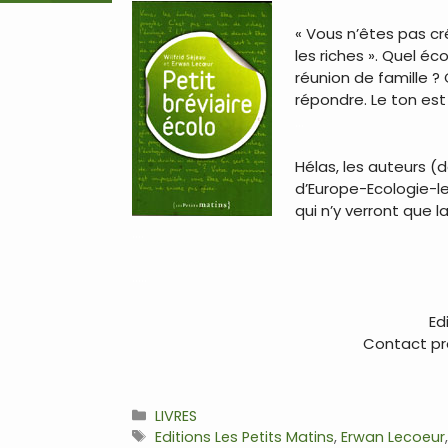
« Vous n’êtes pas cré
les riches ». Quel é
réunion de famille ?
répondre. Le ton es
…
Hélas, les auteurs (
d’Europe-Ecologie-le
qui n’y verront que l
…
.
..
…
Ed
Contact pre
Catégories
LIVRES
Étiquettes
Editions Les Petits Matins
,
Erwan Lecoeur