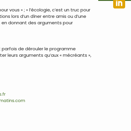
our vous » ; « l’écologie, c’est un truc pour
tions lors d’un dîner entre amis ou d’une
res, en donnant des arguments pour
nt parfois de dérouler le programme
ûter leurs arguments qu’aux « mécréants »,
.fr
matins.com