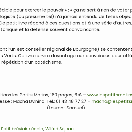
dible pour exercer le pouvoir » ; « ça ne sert à rien de voter p
cologiste (ou présumé tel) n’a jamais entendu de telles objec
 Ce petit livre répond à ces questions et à une série d’aut
t tonique et la défense souvent convaincante.
dont l’un est conseiller régional de Bourgogne) se contente
s Verts. Ce livre servira davantage aux convaincus pour aff
a répétition d’un catéchisme.
itions les Petits Matins, 160 pages, 6 € –
www.lespetitsmatins
sse : Macha Dvinina. Tél.: 01 43 48 77 27 –
macha@lespetits
(Laurent Samuel)
,
Petit bréviaire écolo
,
Wilfrid Séjeau