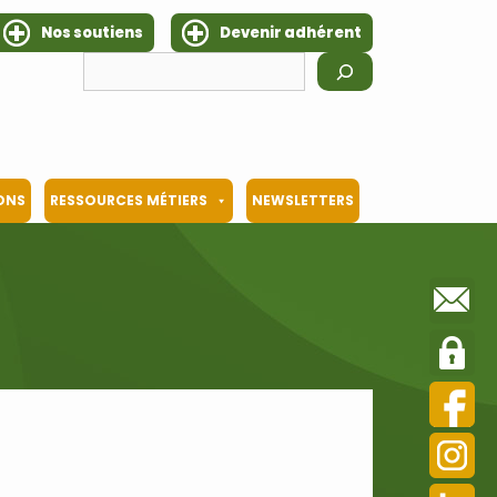
Nos soutiens
Devenir adhérent
Rechercher
IONS
RESSOURCES MÉTIERS
NEWSLETTERS