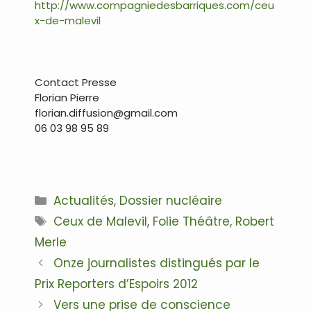
http://www.compagniedesbarriques.com/ceu
x-de-malevil
.
Contact Presse
Florian Pierre
florian.diffusion@gmail.com
06 03 98 95 89
.
Catégories
Actualités
,
Dossier nucléaire
Étiquettes
Ceux de Malevil
,
Folie Théâtre
,
Robert
Merle
Navigation
Onze journalistes distingués par le
des
Prix Reporters d’Espoirs 2012
articles
Vers une prise de conscience