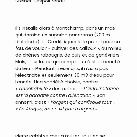
Steiner. L’espoir renaît.
.
Il s’installe alors à Montchamp, dans un mas
qui domine un superbe panorama (200 m
d’altitude). Le Crédit Agricole le prend pour un
fou, de vouloir « cultiver des cailloux », au milieu
de chênes rabougris, de buis et de genévriers.
Mais, pour lui, ce qui compte, « c’est la beauté
du lieu ». Pendant treize ans, il n’aura pas
l’électricité et seulement 30 m3 d’eau pour
l’année. Une sobriété choisie, contre
« l’insatiabilité »
des autres :
« L’autolimitation
est la garantie contre l’aliénation »
. Son
ennemi, c’est
« l’argent qui confisque tout »
.
« En Afrique, on ne vit pas d’argent »
.
.
Pierre Rabhi se met à militer, tout en se