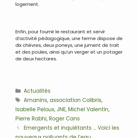
logement.
.
Enfin, pour fournir le restaurant et servir
d’activité pédagogique, une ferme dispose de
dix chèvres, deux poneys, une jument de trait
et des poules, ainsi qu’un verger et un potager
de deux hectares.
.
Catégories
Actualités
Étiquettes
Amanins
,
association Colibris
,
Isabelle Peloux
,
JNE
,
Michel Valentin
,
Pierre Rabhi
,
Roger Cans
Navigation
Emergents et inquiétants … Voici les
des
nouveaux polluants de l’eau