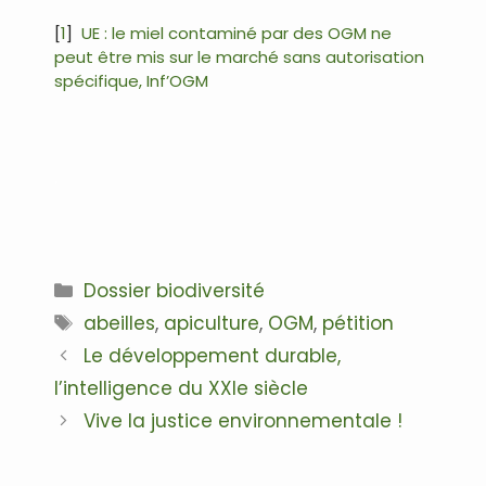
[
1
]
UE : le miel contaminé par des OGM ne
peut être mis sur le marché sans autorisation
spécifique, Inf’OGM
.
Catégories
Dossier biodiversité
Étiquettes
abeilles
,
apiculture
,
OGM
,
pétition
Navigation
Le développement durable,
des
l’intelligence du XXIe siècle
articles
Vive la justice environnementale !