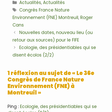
Catégories
Actualités
,
Actualités
Étiquettes
Congrès France Nature
Environnement (FNE) Montreuil
,
Roger
Cans
Navigation
Nouvelles dates, nouveau lieu (ou
des
retour aux sources) pour le FIFE
articles
Ecologie, des présidentiables qui se
disent écolos (2/2)
1 réflexion au sujet de « Le 36e
Congrès de France Nature
Environnement (FNE) à
Montreuil »
Ping :
Ecologie, des présidentiables qui se