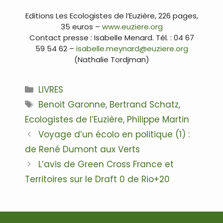
Editions Les Ecologistes de l’Euzière, 226 pages,
35 euros –
www.euziere.org
Contact presse : Isabelle Menard. Tél. : 04 67
59 54 62 –
isabelle.meynard@euziere.org
(Nathalie Tordjman)
Catégories
LIVRES
Étiquettes
Benoit Garonne
,
Bertrand Schatz
,
Ecologistes de l’Euzière
,
Philippe Martin
Navigation
Voyage d’un écolo en politique (1) :
des
de René Dumont aux Verts
articles
L’avis de Green Cross France et
Territoires sur le Draft 0 de Rio+20