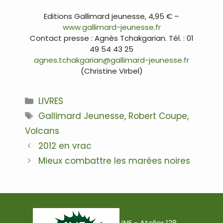
…
Editions Gallimard jeunesse, 4,95 € –
www.gallimard-jeunesse.fr
Contact presse : Agnès Tchakgarian. Tél. : 01
49 54 43 25
agnes.tchakgarian@gallimard-jeunesse.fr
(Christine Virbel)
Catégories
LIVRES
Étiquettes
Gallimard Jeunesse
,
Robert Coupe
,
Volcans
Navigation
2012 en vrac
des
Mieux combattre les marées noires
articles
JNE - Atelier 128