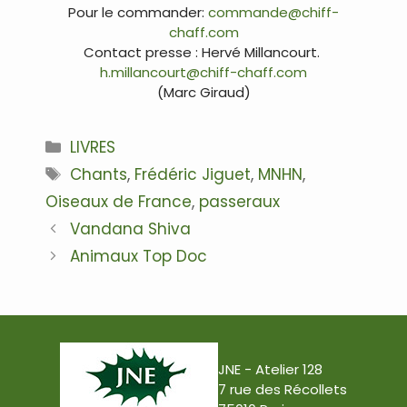
Pour le commander:
commande@chiff-
chaff.com
Contact presse : Hervé Millancourt.
h.millancourt@chiff-chaff.com
(Marc Giraud)
Catégories
LIVRES
Étiquettes
Chants
,
Frédéric Jiguet
,
MNHN
,
Oiseaux de France
,
passeraux
Navigation
Vandana Shiva
des
Animaux Top Doc
articles
JNE - Atelier 128
7 rue des Récollets