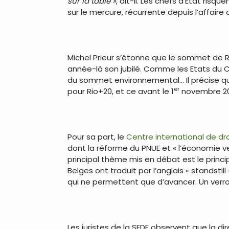
sur la table »
, dit-il. Les chefs d’Etat ris
sur le mercure, récurrente depuis l’affair
.
Michel Prieur s’étonne que le sommet de R
année-là son jubilé. Comme les Etats du C
du sommet environnemental… Il précise que
er
pour Rio+20, et ce avant le 1
novembre 2011
.
Pour sa part, le
Centre international de d
dont la réforme du PNUE et « l’économie ve
principal thème mis en débat est le princip
Belges ont traduit par l’anglais « standsti
qui ne permettent que d’avancer. Un verrou
.
Les juristes de la SFDE observent que la di