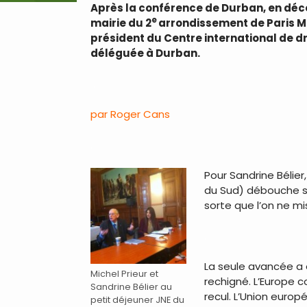
Après la conférence de Durban, en décemb
e
mairie du 2
arrondissement de Paris Mi
président du Centre international de d
déléguée à Durban.
.
par Roger Cans
.
Pour Sandrine Bélier
du Sud) débouche 
sorte que l’on ne m
.
La seule avancée a 
Michel Prieur et
rechigné. L’Europe c
Sandrine Bélier au
recul. L’Union euro
petit déjeuner JNE du