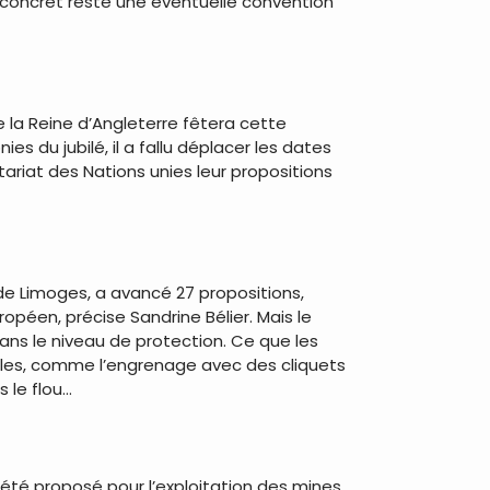
jet concret reste une éventuelle convention
 la Reine d’Angleterre fêtera cette
du jubilé, il a fallu déplacer les dates
riat des Nations unies leur propositions
é de Limoges, a avancé 27 propositions,
opéen, précise Sandrine Bélier. Mais le
dans le niveau de protection. Ce que les
rsibles, comme l’engrenage avec des cliquets
 le flou…
a été proposé pour l’exploitation des mines,