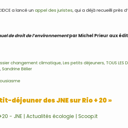
 CIDCE a lancé un
appel des juristes
, qui a déjà recueilli près d
uel de droit de l’environnement
par Michel Prieur aux édit
ssier changement climatique
,
Les petits déjeuners
,
TOUS LES 
s
,
Sandrine Bélier
thousiasme
etit-déjeuner des JNE sur Rio + 20 »
20 - JNE | Actualités écologie | Scoop.it