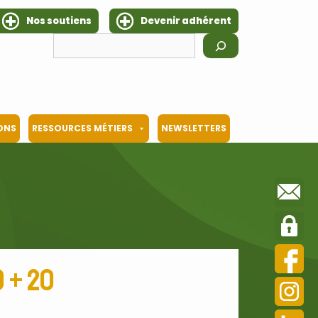
Nos soutiens
Devenir adhérent
Rechercher
IONS
RESSOURCES MÉTIERS
NEWSLETTERS
 + 20