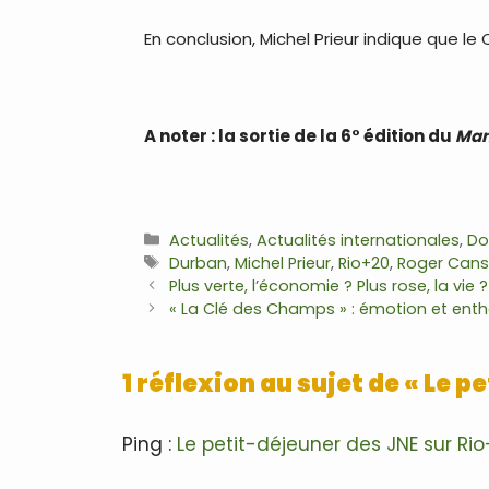
En conclusion, Michel Prieur indique que le
A noter : la sortie de la 6° édition du
Man
.
Catégories
Actualités
,
Actualités internationales
,
Do
Étiquettes
Durban
,
Michel Prieur
,
Rio+20
,
Roger Can
Navigation
Plus verte, l’économie ? Plus rose, la vie ?
des
« La Clé des Champs » : émotion et en
articles
1 réflexion au sujet de « Le p
Ping :
Le petit-déjeuner des JNE sur Rio+