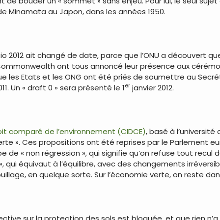
quent de bouder un « sommet » sans enjeu. Pour lui, le seul su
e de Minamata au Japon, dans les années 1950.
io 2012 ait changé de date, parce que l’ONU a découvert que
ommonwealth ont tous annoncé leur présence aux cérémonies 
 les Etats et les ONG ont été priés de soumettre au Secréta
er
. Un « draft 0 » sera présenté le 1
janvier 2012.
roit comparé de l’environnement (CIDCE)
, basé à l’universit
rte ». Ces propositions ont été reprises par le Parlement eur
e de « non régression », qui signifie qu’on refuse tout recul 
ll », qui équivaut à l’équilibre, avec des changements irréve
illage, en quelque sorte. Sur l’économie verte, on reste dans
rective sur la protection des sols est bloquée, et que rien n’