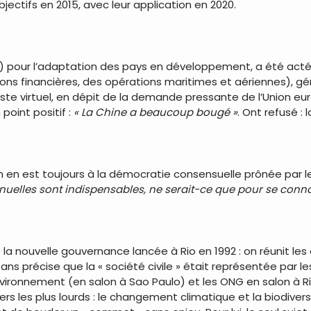
bjectifs en 2015, avec leur application en 2020.
) pour l’adaptation des pays en développement, a été acté à
tions financières, des opérations maritimes et aériennes), gé
reste virtuel, en dépit de la demande pressante de l’Union e
point positif :
« La Chine a beaucoup bougé »
. Ont refusé : 
 en est toujours à la démocratie consensuelle prônée par l
nuelles sont indispensables, ne serait-ce que pour se conna
de la nouvelle gouvernance lancée à Rio en 1992 : on réunit l
ans précise que la « société civile » était représentée par l
’environnement (en salon à Sao Paulo) et les ONG en salon à R
rs les plus lourds : le changement climatique et la biodiversi