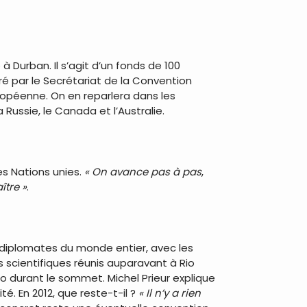
 Durban. Il s’agit d’un fonds de 100
ré par le Secrétariat de la Convention
uropéenne. On en reparlera dans les
la Russie, le Canada et l’Australie.
es Nations unies.
« On avance pas à pas
,
ître »
.
es diplomates du monde entier, avec les
es scientifiques réunis auparavant à Rio
io durant le sommet. Michel Prieur explique
té. En 2012, que reste-t-il ?
« Il n’y a rien