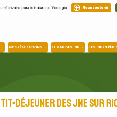
es-écrivains pour la Nature et l'Ecologie
Nous soutenir
NOS RÉALISATIONS
LE MAG DES JNE
LES JNE EN RÉG
etit-déjeuner des JNE sur Rio