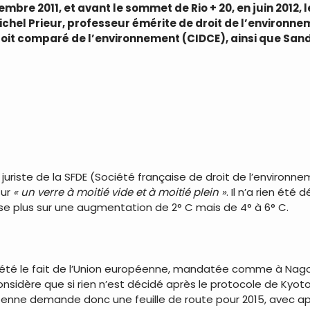
re 2011, et avant le sommet de Rio + 20, en juin 2012, l
chel Prieur, professeur émérite de droit de l’environnem
roit comparé de l’environnement (CIDCE), ainsi que San
, juriste de la SFDE (Société française de droit de l’environ
sur
« un verre à moitié vide et à moitié plein »
. Il n’a rien ét
ise plus sur une augmentation de 2° C mais de 4° à 6° C.
été le fait de l’Union européenne, mandatée comme à Nagoya
onsidère que si rien n’est décidé après le protocole de Kyoto
péenne demande donc une feuille de route pour 2015, avec ap