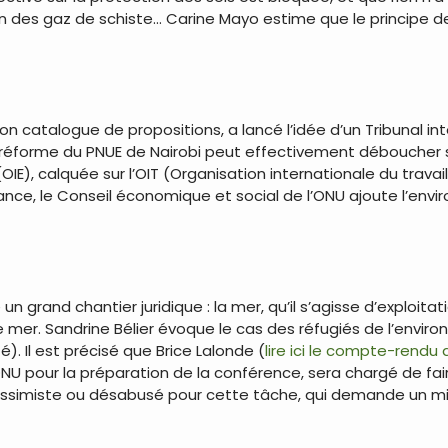
on des gaz de schiste… Carine Mayo estime que le principe d
on catalogue de propositions, a lancé l’idée d’un Tribunal in
a réforme du PNUE de Nairobi peut effectivement déboucher 
IE), calquée sur l’OIT (Organisation internationale du trava
nce, le Conseil économique et social de l’ONU ajoute l’en
n grand chantier juridique : la mer, qu’il s’agisse d’exploitat
e mer. Sandrine Bélier évoque le cas des réfugiés de l’envir
). Il est précisé que Brice Lalonde (
lire ici le compte-rendu
U pour la préparation de la conférence, sera chargé de fair
pessimiste ou désabusé pour cette tâche, qui demande un