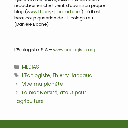
rédacteur en chef vient d’ouvrir son propre
blog (
www.thierry-jaccaud.com
) où il est
beaucoup question de… l’Ecologiste !
(Danièle Boone)
L’Ecologiste, 6 € –
www.ecologiste.org
Catégories
MÉDIAS
Étiquettes
L'Ecologiste
,
Thierry Jaccaud
Navigation
Vive ma planète !
des
La biodiversité, atout pour
articles
l’agriculture