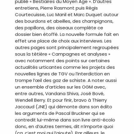
publié « Bestiaires du Moyen Âge ». D’autres
entretiens, Pierre Rasmont puis Régis
Courtecuisse, Luc Manil et Marc Duquet autour
des bourdons et abeilles, des champignons,
des papillons, des oiseaux complète ce
dossier bien étoffé. La nouvelle formule fait en
effet une place de choix aux interviews. Les
autres pages sont principalement regroupées
sous la têtière « Campagnes et analyses »
avec notamment des points sur certaines
actualités urticantes comme les projets des
nouvelles lignes de TGV ou l’interdiction en
trompe l’œil des gaz de schiste. A noter aussi
un ensemble d’articles sur les OGM avec,
entre autres, Vandana Shiva, José Bové,
Wendell Berry. Et pour finir, bravo à Thierry
Jaccaud (JNE) qui démonte dans son édito
les arguments de Pascal Bruckner qui se
contredit lui-même dans son livre anti-écolo
donc, en d’autres termes, dit n’importe quoi
(ça, c’est moi qui l’ajoute). Par ailleurs, le