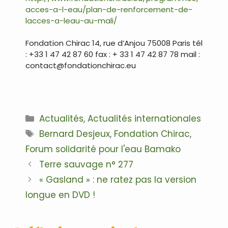
acces-a-l-eau/plan-de-renforcement-de-
lacces-a-leau-au-mali/
.
Fondation Chirac 14, rue d’Anjou 75008 Paris tél
: +33 1 47 42 87 60 fax : + 33 1 47 42 87 78 mail :
contact@fondationchirac.eu
.
Catégories
Actualités
,
Actualités internationales
Étiquettes
Bernard Desjeux
,
Fondation Chirac
,
Forum solidarité pour l'eau Bamako
Navigation
Terre sauvage n° 277
des
« Gasland » : ne ratez pas la version
articles
longue en DVD !