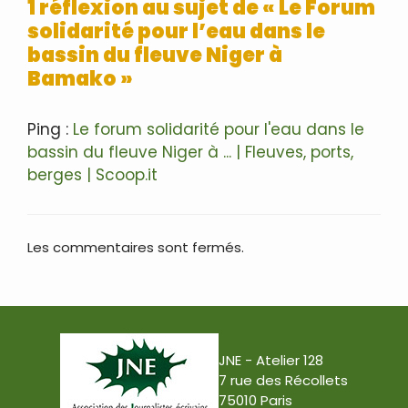
1 réflexion au sujet de « Le Forum
solidarité pour l’eau dans le
bassin du fleuve Niger à
Bamako »
Ping :
Le forum solidarité pour l'eau dans le
bassin du fleuve Niger à ... | Fleuves, ports,
berges | Scoop.it
Les commentaires sont fermés.
JNE - Atelier 128
7 rue des Récollets
75010 Paris