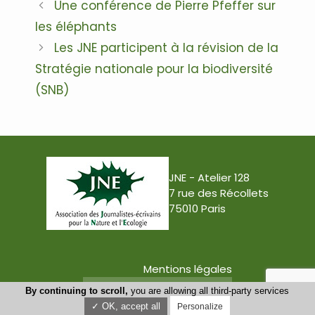
Navigation
Une conférence de Pierre Pfeffer sur
des
les éléphants
articles
Les JNE participent à la révision de la
Stratégie nationale pour la biodiversité
(SNB)
JNE - Atelier 128
7 rue des Récollets
75010 Paris
Mentions légales
Conception : Tabula Rasa
By continuing to scroll,
you are allowing all third-party services
✓ OK, accept all
Personalize