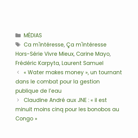
Catégories
MÉDIAS
Étiquettes
Ca m'intéresse
,
Ça m'intéresse
Hors-Série Vivre Mieux
,
Carine Mayo
,
Frédéric Karpyta
,
Laurent Samuel
Navigation
« Water makes money », un tournant
des
dans le combat pour la gestion
articles
publique de l’eau
Claudine André aux JNE : « il est
minuit moins cinq pour les bonobos au
Congo »