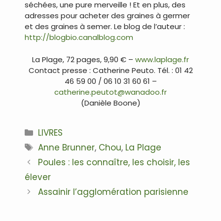
séchées, une pure merveille ! Et en plus, des
adresses pour acheter des graines à germer
et des graines à semer. Le blog de l’auteur :
http://blogbio.canalblog.com
La Plage, 72 pages, 9,90 € –
www.laplage.fr
Contact presse : Catherine Peuto. Tél. : 01 42
46 59 00 / 06 10 31 60 61 –
catherine.peutot@wanadoo.fr
(Danièle Boone)
Catégories
LIVRES
Étiquettes
Anne Brunner
,
Chou
,
La Plage
Navigation
Poules : les connaître, les choisir, les
des
élever
articles
Assainir l’agglomération parisienne