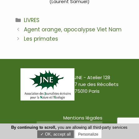
(Laurent Samuel)
Catégories
LIVRES
Navigation
Agent orange, apocalypse Viet Nam
des
Les primates
articles
JNE - Atelier 128
7 rue des Récollets
75010 Paris
Mentions légales
Conception : Tabula Rasa
By continuing to scroll,
you are allowing all third-party services
✓ OK, accept all
Personalize