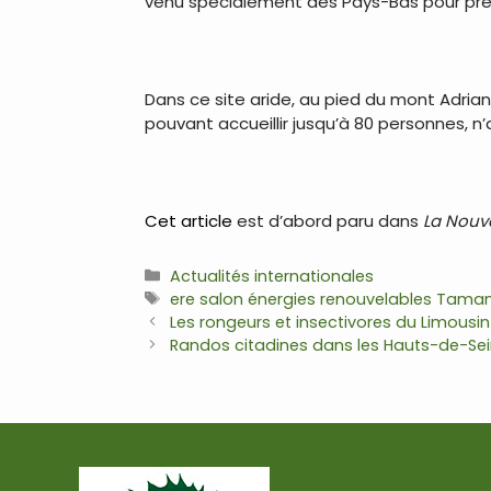
venu spécialement des Pays-Bas pour prés
.
Dans ce site aride, au pied du mont Adria
pouvant accueillir jusqu’à 80 personnes, n’
.
Cet article
est d’abord paru dans
La Nouv
Catégories
Actualités internationales
Étiquettes
ere salon énergies renouvelables Tama
Navigation
Les rongeurs et insectivores du Limousin
des
Randos citadines dans les Hauts-de-Se
articles