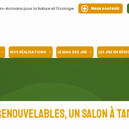
es-écrivains pour la Nature et l'Ecologie
Nous soutenir
NOS RÉALISATIONS
LE MAG DES JNE
LES JNE EN RÉG
renouvelables, un salon à T