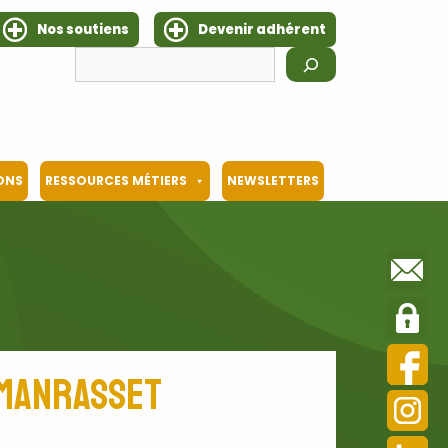
Nos soutiens
Devenir adhérent
Rechercher
IONS
RESSOURCES MÉTIERS
NEWSLETTERS
amanrasset