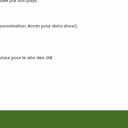
uée par son pays.
sonorisation, écran pour data show),
teur pour le site des JNE.