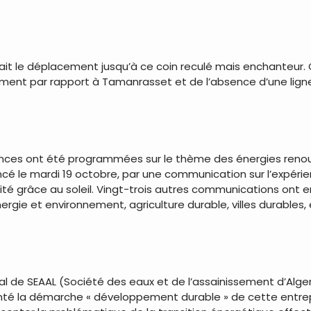
fait le déplacement jusqu’à ce coin reculé mais enchanteur. Cer
ement par rapport à Tamanrasset et de l’absence d’une lign
érences ont été programmées sur le thème des énergies ren
le mardi 19 octobre, par une communication sur l’expérien
cité grâce au soleil. Vingt-trois autres communications ont e
rgie et environnement, agriculture durable, villes durable
ral de SEAAL (Société des eaux et de l’assainissement d’Alge
té la démarche « développement durable » de cette entrepr