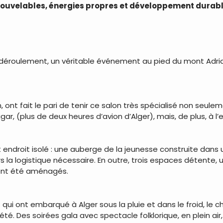
nouvelables, énergies propres et développement durable
son déroulement, un véritable événement au pied du mont Adr
 ont fait le pari de tenir ce salon très spécialisé non seul
r, (plus de deux heures d’avion d’Alger), mais, de plus, à l’ext
cet endroit isolé : une auberge de la jeunesse construite dan
s la logistique nécessaire. En outre, trois espaces détente, 
 ont été aménagés.
 qui ont embarqué à Alger sous la pluie et dans le froid, le
été. Des soirées gala avec spectacle folklorique, en plein air, 