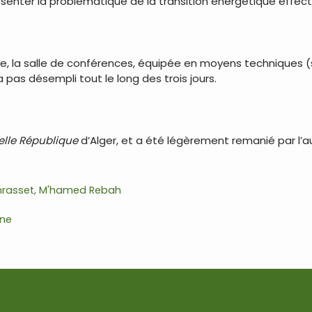
enter la problématique de la transition énergétique effect
ne, la salle de conférences, équipée en moyens techniques (
a pas désempli tout le long des trois jours.
elle République
d’Alger, et a été légèrement remanié par l’au
nrasset
,
M'hamed Rebah
ine